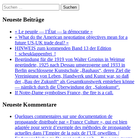
Suchen
nach:
Neueste Beiträge
« Le peuple — l’État — la démocratie »
« What do the American negotiating objectives mean for a
future US-UK trade deal? »
HINWEIS zum kommenden Band 13 der Edition
!_scheuklappenfrei_!
Begründung für die 1919 von Walter Gropius in Weimar
gegründete, 1925 nach Dessau umgezogene und 1933 in
Berlin geschlossene Kunstschule „Bauhaus“, deren Ziel die
Vereinigung von Leben, Handwerk und Kunst war, so daß
der „Bau der Zukunft“ als Gesamtkunstwerk entstehen könne
— nämlich durch die Überwindung der „Salonkunst“.
If Notre-Dame symbolises France, the fire is a call.
Neueste Kommentare
Quelques commentaires sur une documentation de
propagande distribuée par « France Culture », qui est bien
adaptée pour servir d’exemple des méthodes de propagande
actuelles dans l’Empire de la paix de l’UE orwellien. |