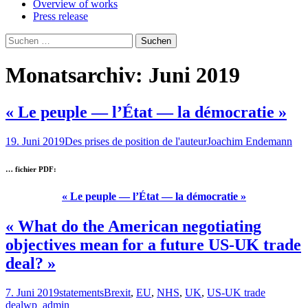
Overview of works
Press release
Suchen
nach:
Monatsarchiv: Juni 2019
« Le peuple — l’État — la démocratie »
19. Juni 2019
Des prises de position de l'auteur
Joachim Endemann
… fichier PDF:
« Le peuple — l’État — la démocratie »
« What do the American negotiating
objectives mean for a future US-UK trade
deal? »
7. Juni 2019
statements
Brexit
,
EU
,
NHS
,
UK
,
US-UK trade
deal
wp_admin