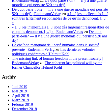
EndemannVerlag
zu
De quoi parle-t-on? — Il y a une guerre
mondiale qui persiste 520 ans déjà
De quoi parle-t-on? — Il y a une guerre mondiale qui persiste
520 ans déjà | EndemannVerlag
zu
« […] les intellectuels […]
sont très largement responsables de ce qu’ils dénoncent. […]
»
« […] les intellectuels […] sont très largement responsables de
ce qu’ils dénoncent. […] » | EndemannVerlag
zu
De quoi
parle-t-on? — Il y a une guerre mondiale qui persiste 520 ans
déjà
Le chaînon manquant de liberté humaine dans la société
présente | EndemannVerlag
zu
Les dernières volontés
politiques cohérentes d’Helmut Kohl
The missing link of human freedom in the present society |
EndemannVerlag
zu
The coherent last political will by the
former Chancellor Helmut Kohl
Archiv
Juni 2019
Mai 2019
April 2019
März 2019
Februar 2019
Dezember 2018