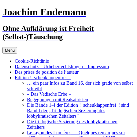
Zum
Joachim Endemann
Inhalt
springen
Ohne Aufklärung ist Freiheit
(Selbst-)Täuschung
Menü
Cookie-Richtlinie
Datenschutz _ Urheberrechtsfragen _ Impressum
Des prises de position de l’auteur
Edition !_scheuklappenfrei_!
… ein paar Infos zu Band 16, der sich grade von selbst
schreibt
« Das Vedische Erbe »
Begegnungen mit Realsatiristen
Die Bände 1-4 der Edition !_scheuklappenfrei_! sind
Band I der „Tri_logischen Sezierung des
lobbykratischen Zeitalters“
Die tri_logische Sezierung des lobbykratischen
Zeitalters
Le rayon des Lumières — Quelques remarques sur