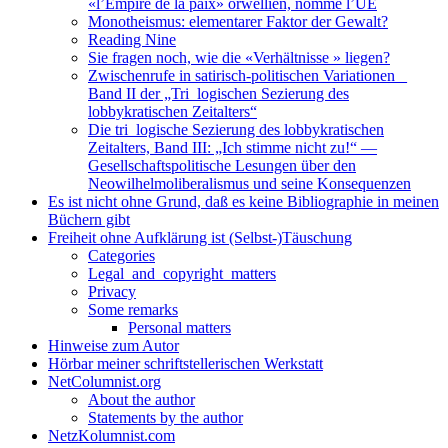
«l’Empire de la paix» orwellien, nommé l’UE
Monotheismus: elementarer Faktor der Gewalt?
Reading Nine
Sie fragen noch, wie die «Verhältnisse » liegen?
Zwischenrufe in satirisch-politischen Variationen _
Band II der „Tri_logischen Sezierung des
lobbykratischen Zeitalters“
Die tri_logische Sezierung des lobbykratischen
Zeitalters, Band III: „Ich stimme nicht zu!“ —
Gesellschaftspolitische Lesungen über den
Neowilhelmoliberalismus und seine Konsequenzen
Es ist nicht ohne Grund, daß es keine Bibliographie in meinen
Büchern gibt
Freiheit ohne Aufklärung ist (Selbst-)Täuschung
Categories
Legal_and_copyright_matters
Privacy
Some remarks
Personal matters
Hinweise zum Autor
Hörbar meiner schriftstellerischen Werkstatt
NetColumnist.org
About the author
Statements by the author
NetzKolumnist.com