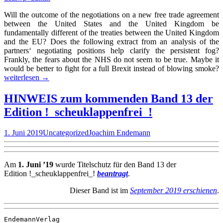
Will the outcome of the negotiations on a new free trade agreement
between the United States and the United Kingdom be
fundamentally different of the treaties between the United Kingdom
and the EU? Does the following extract from an analysis of the
partners‘ negotiating positions help clarify the persistent fog?
Frankly, the fears about the NHS do not seem to be true. Maybe it
«
would be better to fight for a full Brexit instead of blowing smoke?
W
weiterlesen
→
d
t
HINWEIS zum kommenden Band 13 der
A
Edition !_scheuklappenfrei_!
n
o
m
1. Juni 2019
Uncategorized
Joachim Endemann
f
a
f
Am
1. Juni ’19
wurde Titelschutz für den Band 13 der
U
Edition !_scheuklappenfrei_!
beantragt
.
t
Dieser Band ist im
September 2019 erschienen
.
d
»
EndemannVerlag