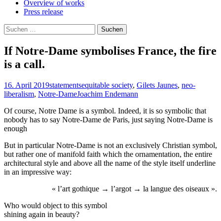
Overview of works
Press release
Suchen
nach:
If Notre-Dame symbolises France, the fire
is a call.
16. April 2019
statements
equitable society
,
Gilets Jaunes
,
neo-
liberalism
,
Notre-Dame
Joachim Endemann
Of course, Notre Dame is a symbol. Indeed, it is so symbolic that
nobody has to say Notre-Dame de Paris, just saying Notre-Dame is
enough
But in particular Notre-Dame is not an exclusively Christian symbol,
but rather one of manifold faith which the ornamentation, the entire
architectural style and above all the name of the style itself underline
in an impressive way:
« l’art gothique → l’argot → la langue des oiseaux ».
Who would object to this symbol
shining again in beauty?