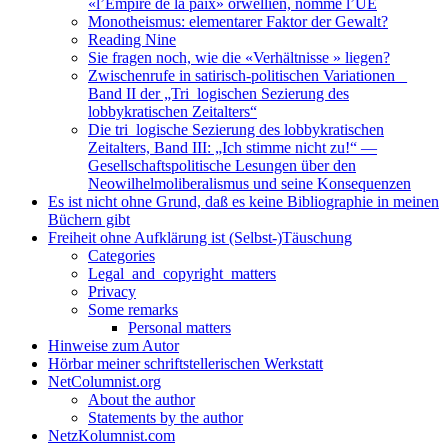
«l’Empire de la paix» orwellien, nommé l’UE
Monotheismus: elementarer Faktor der Gewalt?
Reading Nine
Sie fragen noch, wie die «Verhältnisse » liegen?
Zwischenrufe in satirisch-politischen Variationen _
Band II der „Tri_logischen Sezierung des
lobbykratischen Zeitalters“
Die tri_logische Sezierung des lobbykratischen
Zeitalters, Band III: „Ich stimme nicht zu!“ —
Gesellschaftspolitische Lesungen über den
Neowilhelmoliberalismus und seine Konsequenzen
Es ist nicht ohne Grund, daß es keine Bibliographie in meinen
Büchern gibt
Freiheit ohne Aufklärung ist (Selbst-)Täuschung
Categories
Legal_and_copyright_matters
Privacy
Some remarks
Personal matters
Hinweise zum Autor
Hörbar meiner schriftstellerischen Werkstatt
NetColumnist.org
About the author
Statements by the author
NetzKolumnist.com