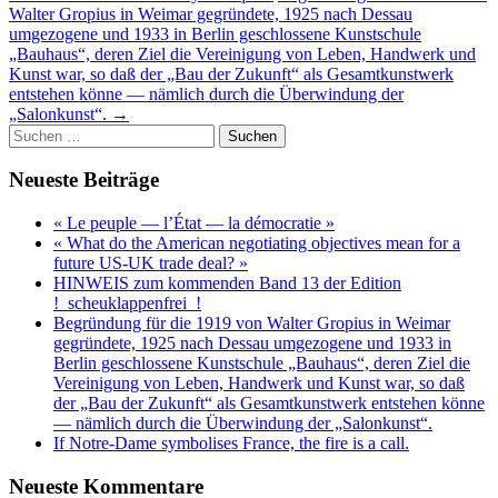
Walter Gropius in Weimar gegründete, 1925 nach Dessau
umgezogene und 1933 in Berlin geschlossene Kunstschule
„Bauhaus“, deren Ziel die Vereinigung von Leben, Handwerk und
Kunst war, so daß der „Bau der Zukunft“ als Gesamtkunstwerk
entstehen könne — nämlich durch die Überwindung der
„Salonkunst“.
→
Suchen
nach:
Neueste Beiträge
« Le peuple — l’État — la démocratie »
« What do the American negotiating objectives mean for a
future US-UK trade deal? »
HINWEIS zum kommenden Band 13 der Edition
!_scheuklappenfrei_!
Begründung für die 1919 von Walter Gropius in Weimar
gegründete, 1925 nach Dessau umgezogene und 1933 in
Berlin geschlossene Kunstschule „Bauhaus“, deren Ziel die
Vereinigung von Leben, Handwerk und Kunst war, so daß
der „Bau der Zukunft“ als Gesamtkunstwerk entstehen könne
— nämlich durch die Überwindung der „Salonkunst“.
If Notre-Dame symbolises France, the fire is a call.
Neueste Kommentare