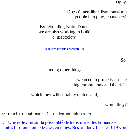
happy.
Doesn’t neo-liberalism transform
people into puny characters?
By rebuilding Notre Dame,
we are also working to build
a just society.
« toutes et tous ensemble ! »
So,
among other things,
we need to properly tax the
big corporations and the rich,
which they will certainly understand,
won’t they?
© Joachim Endemann (__EndemannPublisher__)
Beitragsnavigation
←
Une réflexion sur la possibilité de transformer les humains en
unités bio-fonctionnelles systémiques.
Begründung für die 1919 von