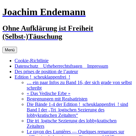
Zum
Joachim Endemann
Inhalt
springen
Ohne Aufklärung ist Freiheit
(Selbst-)Täuschung
Menü
Cookie-Richtlinie
Datenschutz _ Urheberrechtsfragen _ Impressum
Des prises de position de l’auteur
Edition !_scheuklappenfrei_!
… ein paar Infos zu Band 16, der sich grade von selbst
schreibt
« Das Vedische Erbe »
Begegnungen mit Realsatiristen
Die Bände 1-4 der Edition !_scheuklappenfrei_! sind
Band I der „Tri_logischen Sezierung des
lobbykratischen Zeitalters“
Die tri_logische Sezierung des lobbykratischen
Zeitalters
Le rayon des Lumières — Quelques remarques sur