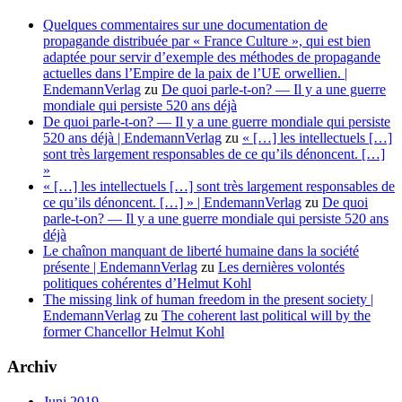
Quelques commentaires sur une documentation de
propagande distribuée par « France Culture », qui est bien
adaptée pour servir d’exemple des méthodes de propagande
actuelles dans l’Empire de la paix de l’UE orwellien. |
EndemannVerlag
zu
De quoi parle-t-on? — Il y a une guerre
mondiale qui persiste 520 ans déjà
De quoi parle-t-on? — Il y a une guerre mondiale qui persiste
520 ans déjà | EndemannVerlag
zu
« […] les intellectuels […]
sont très largement responsables de ce qu’ils dénoncent. […]
»
« […] les intellectuels […] sont très largement responsables de
ce qu’ils dénoncent. […] » | EndemannVerlag
zu
De quoi
parle-t-on? — Il y a une guerre mondiale qui persiste 520 ans
déjà
Le chaînon manquant de liberté humaine dans la société
présente | EndemannVerlag
zu
Les dernières volontés
politiques cohérentes d’Helmut Kohl
The missing link of human freedom in the present society |
EndemannVerlag
zu
The coherent last political will by the
former Chancellor Helmut Kohl
Archiv
Juni 2019