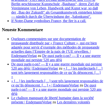
Berlin geschlossene Kunstschule „Bauhaus“, deren Ziel die
Vereinigung von Leben, Handwerk und Kunst war, so daß
der „Bau der Zukunft“ als Gesamtkunstwerk entstehen könne
— nämlich durch die Überwindung der „Salonkunst“.
If Notre-Dame symbolises France, the fire is a call.
Neueste Kommentare
Quelques commentaires sur une documentation de
propagande distribuée par « France Culture », qui est bien
adaptée pour servir d’exemple des méthodes de propagande
actuelles dans l’Empire de la paix de l’UE orwellien. |
EndemannVerlag
zu
De quoi parle-t-on? — Il y a une guerre
mondiale qui persiste 520 ans déjà
De quoi parle-t-on? — Il y a une guerre mondiale qui persiste
520 ans déjà | EndemannVerlag
zu
« […] les intellectuels […]
sont très largement responsables de ce qu’ils dénoncent. […]
»
« […] les intellectuels […] sont très largement responsables de
ce qu’ils dénoncent. […] » | EndemannVerlag
zu
De quoi
parle-t-on? — Il y a une guerre mondiale qui persiste 520 ans
déjà
Le chaînon manquant de liberté humaine dans la société
présente | EndemannVerlag
zu
Les dernières volontés