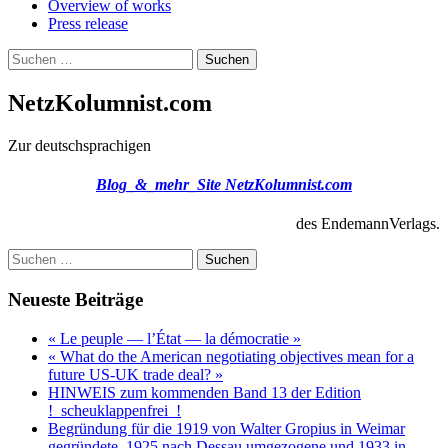
Overview of works
Press release
Suchen
nach:
NetzKolumnist.com
Zur deutschsprachigen
Blog_&_mehr_Site NetzKolumnist.com
des EndemannVerlags.
Suchen
nach:
Neueste Beiträge
« Le peuple — l’État — la démocratie »
« What do the American negotiating objectives mean for a
future US-UK trade deal? »
HINWEIS zum kommenden Band 13 der Edition
!_scheuklappenfrei_!
Begründung für die 1919 von Walter Gropius in Weimar
gegründete, 1925 nach Dessau umgezogene und 1933 in