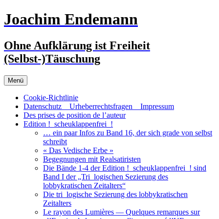
Zum
Joachim Endemann
Inhalt
springen
Ohne Aufklärung ist Freiheit
(Selbst-)Täuschung
Menü
Cookie-Richtlinie
Datenschutz _ Urheberrechtsfragen _ Impressum
Des prises de position de l’auteur
Edition !_scheuklappenfrei_!
… ein paar Infos zu Band 16, der sich grade von selbst
schreibt
« Das Vedische Erbe »
Begegnungen mit Realsatiristen
Die Bände 1-4 der Edition !_scheuklappenfrei_! sind
Band I der „Tri_logischen Sezierung des
lobbykratischen Zeitalters“
Die tri_logische Sezierung des lobbykratischen
Zeitalters
Le rayon des Lumières — Quelques remarques sur