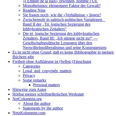
«l’Empire de la paix» orwellien, nommé l’UE
Monotheismus: elementarer Faktor der Gewalt?
Reading Nine
Sie fragen noch, wie die «Verhältnisse » liegen?
Zwischenrufe in satirisch-politischen Variationen _
Band II der „Tri_logischen Sezierung des
lobbykratischen Zeitalters“
Die tri_logische Sezierung des lobbykratischen
Zeitalters, Band III: „Ich stimme nicht zu!“ —
Gesellschaftspolitische Lesungen über den
Neowilhelmoliberalismus und seine Konsequenzen
Es ist nicht ohne Grund, daß es keine Bibliographie in meinen
Büchern gibt
Freiheit ohne Aufklärung ist (Selbst-)Täuschung
Categories
Legal_and_copyright_matters
Privacy
Some remarks
Personal matters
Hinweise zum Autor
Hörbar meiner schriftstellerischen Werkstatt
NetColumnist.org
About the author
Statements by the author
NetzKolumnist.com