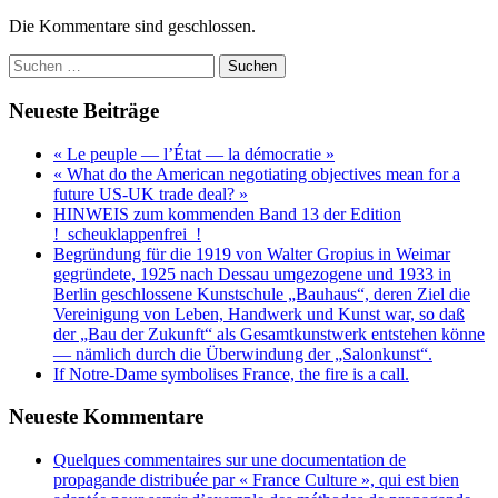
Die Kommentare sind geschlossen.
Suchen
nach:
Neueste Beiträge
« Le peuple — l’État — la démocratie »
« What do the American negotiating objectives mean for a
future US-UK trade deal? »
HINWEIS zum kommenden Band 13 der Edition
!_scheuklappenfrei_!
Begründung für die 1919 von Walter Gropius in Weimar
gegründete, 1925 nach Dessau umgezogene und 1933 in
Berlin geschlossene Kunstschule „Bauhaus“, deren Ziel die
Vereinigung von Leben, Handwerk und Kunst war, so daß
der „Bau der Zukunft“ als Gesamtkunstwerk entstehen könne
— nämlich durch die Überwindung der „Salonkunst“.
If Notre-Dame symbolises France, the fire is a call.
Neueste Kommentare
Quelques commentaires sur une documentation de
propagande distribuée par « France Culture », qui est bien