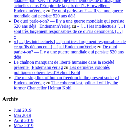
adaptée pour servir d’exemple des méthodes de propagande
actuelles dans l’Empire de la paix de l’UE orwellien. |
EndemannVerlag
zu
De quoi parle-t-on? — Il y a une guerre
mondiale qui persiste 520 ans déjà
De quoi parle-t-on? — Il y a une guerre mondiale qui persiste
520 ans déjà | EndemannVerlag
zu
« […] les intellectuels […]
sont très largement responsables de ce qu’ils dénoncent. […]
»
« […] les intellectuels […] sont très largement responsables de
ce qu’ils dénoncent. […] » | EndemannVerlag
zu
De quoi
parle-t-on? — Il y a une guerre mondiale qui persiste 520 ans
déjà
Le chaînon manquant de liberté humaine dans la société
présente | EndemannVerlag
zu
Les dernières volontés
politiques cohérentes d’Helmut Kohl
The missing link of human freedom in the present society |
EndemannVerlag
zu
The coherent last political will by the
former Chancellor Helmut Kohl
Archiv
Juni 2019
Mai 2019
April 2019
März 2019