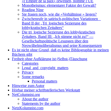
«l’Empire de la paix» orwellien, nommé l’UE
Monotheismus: elementarer Faktor der Gewalt?
Reading Nine
Sie fragen noch, wie die «Verhältnisse » liegen?
Zwischenrufe in satirisch-politischen Variationen _
Band II der „Tri_logischen Sezierung des
lobbykratischen Zeitalters“
Die tri_logische Sezierung des lobbykratischen
Zeitalters, Band III: „Ich stimme nicht zu!“ —
Gesellschaftspolitische Lesungen über den
Neowilhelmoliberalismus und seine Konsequenzen
Es ist nicht ohne Grund, daß es keine Bibliographie in meinen
Büchern gibt
Freiheit ohne Aufklärung ist (Selbst-)Täuschung
Categories
Legal_and_copyright_matters
Privacy
Some remarks
Personal matters
Hinweise zum Autor
Hörbar meiner schriftstellerischen Werkstatt
NetColumnist.org
About the author
Statements by the author
NetzKolumnist.com