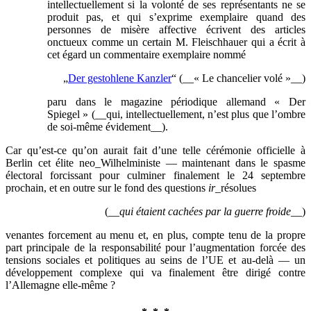
intellectuellement si la volonté de ses représentants ne se
produit pas, et qui s’exprime exemplaire quand des
personnes de misère affective écrivent des articles
onctueux comme un certain M. Fleischhauer qui a écrit à
cet égard un commentaire exemplaire nommé
„
Der gestohlene Kanzler
“ (__« Le chancelier volé »__)
paru dans le magazine périodique allemand « Der
Spiegel » (__qui, intellectuellement, n’est plus que l’ombre
de soi-même évidement__).
Car qu’est-ce qu’on aurait fait d’une telle cérémonie officielle à
Berlin cet élite neo_Wilhelministe — maintenant dans le spasme
électoral forcissant pour culminer finalement le 24 septembre
prochain, et en outre sur le fond des questions
ir_
résolues
(__
qui étaient cachées par la guerre froide
__)
venantes forcement au menu et, en plus, compte tenu de la propre
part principale de la responsabilité pour l’augmentation forcée des
tensions sociales et politiques au seins de l’UE et au-delà — un
développement complexe qui va finalement être dirigé contre
l’Allemagne elle-même ?