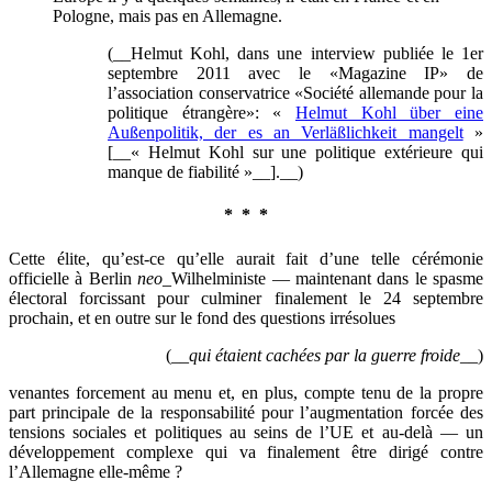
Pologne, mais pas en Allemagne.
(__Helmut Kohl, dans une interview publiée le 1er
septembre 2011 avec le «Magazine IP» de
l’association conservatrice «Société allemande pour la
politique étrangère»: «
Helmut Kohl über eine
Außenpolitik, der es an Verläßlichkeit mangelt
»
[__« Helmut Kohl sur une politique extérieure qui
manque de fiabilité »__].__)
* * *
Cette élite, qu’est-ce qu’elle aurait fait d’une telle cérémonie
officielle à Berlin
neo
_Wilhelministe — maintenant dans le spasme
électoral forcissant pour culminer finalement le 24 septembre
prochain, et en outre sur le fond des questions irrésolues
(__
qui étaient cachées par la guerre froide
__)
venantes forcement au menu et, en plus, compte tenu de la propre
part principale de la responsabilité pour l’augmentation forcée des
tensions sociales et politiques au seins de l’UE et au-delà — un
développement complexe qui va finalement être dirigé contre
l’Allemagne elle-même ?