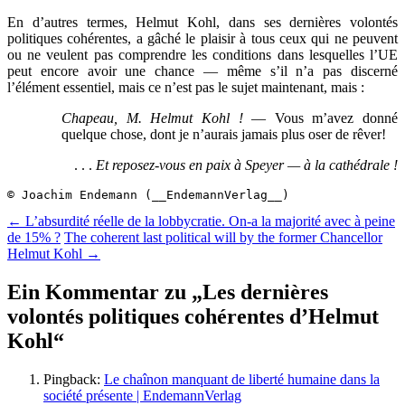
En d’autres termes, Helmut Kohl, dans ses dernières volontés
politiques cohérentes, a gâché le plaisir à tous ceux qui ne peuvent
ou ne veulent pas comprendre les conditions dans lesquelles l’UE
peut encore avoir une chance — même s’il n’a pas discerné
l’élément essentiel, mais ce n’est pas le sujet maintenant, mais :
Chapeau, M. Helmut Kohl !
— Vous m’avez donné
quelque chose, dont je n’aurais jamais plus oser de rêver!
. . .
Et reposez-vous en paix à Speyer — à la cathédrale !
© Joachim Endemann (__EndemannVerlag__)
Beitragsnavigation
←
L’absurdité réelle de la lobbycratie. On-a la majorité avec à peine
de 15% ?
The coherent last political will by the former Chancellor
Helmut Kohl
→
Ein Kommentar zu „
Les dernières
volontés politiques cohérentes d’Helmut
Kohl
“
Pingback:
Le chaînon manquant de liberté humaine dans la
société présente | EndemannVerlag