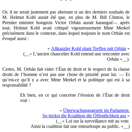
* * *
Or, il ne serait justement pas aberrant si un des derniers souhaits de
M. Helmut Kohl aurait été que, en plus de M. Bill Clinton, le
Premier ministre hongrois Victor Orbán aurait harangué— après
tout, Helmut Kohl avait critiqué vigoureusement Mme Merkel
précisément dans le contexte, dans lequel toujours le nom Orbán est
évoqué aussi :
«
Altkanzler Kohl plant Treffen mit Orbán
»
(__« L’ancien chancelier Kohl entend une rencontre avec
Orbán »__).
Certes, M. Orbán fait vider l‘État de droit et le respect de la clause
droits de l’homme n’est pas une chose de priorité pour lui. — Et
qu’est-ce qu’il y a avec Mme Merkel et la politique qui est à sa
responsabilité ?
Eh bien, en ce qui concerne l’érosion de l’État de droit
voir :
«
Überwachungsgesetz im Parlament.
So trickst die Koalition die Öffentlichkeit aus
»
(__« Loi sur la surveillance mit au vote.
Ainsi la coalition fait une entourloupe au public. »__)