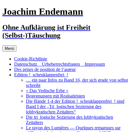
Zum
Joachim Endemann
Inhalt
springen
Ohne Aufklärung ist Freiheit
(Selbst-)Täuschung
Menü
Cookie-Richtlinie
Datenschutz _ Urheberrechtsfragen _ Impressum
Des prises de position de l’auteur
Edition !_scheuklappenfrei_!
… ein paar Infos zu Band 16, der sich grade von selbst
schreibt
« Das Vedische Erbe »
Begegnungen mit Realsatiristen
Die Bände 1-4 der Edition !_scheuklappenfrei_! sind
Band I der „Tri_logischen Sezierung des
lobbykratischen Zeitalters“
Die tri_logische Sezierung des lobbykratischen
Zeitalters
Le rayon des Lumières — Quelques remarques sur