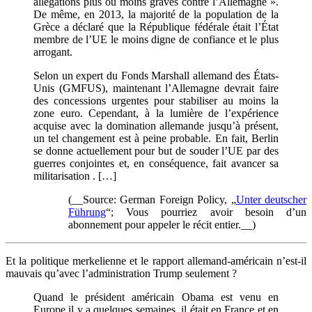
allégations plus ou moins graves contre l’Allemagne ».
De même, en 2013, la majorité de la population de la
Grèce a déclaré que la République fédérale était l’État
membre de l’UE le moins digne de confiance et le plus
arrogant.
Selon un expert du Fonds Marshall allemand des États-
Unis (GMFUS), maintenant l’Allemagne devrait faire
des concessions urgentes pour stabiliser au moins la
zone euro. Cependant, à la lumière de l’expérience
acquise avec la domination allemande jusqu’à présent,
un tel changement est à peine probable. En fait, Berlin
se donne actuellement pour but de souder l’UE par des
guerres conjointes et, en conséquence, fait avancer sa
militarisation . […]
(__Source: German Foreign Policy, „
Unter deutscher
Führung
“; Vous pourriez avoir besoin d’un
abonnement pour appeler le récit entier.__)
Et la politique merkelienne et le rapport allemand-américain n’est-il
mauvais qu’avec l’administration Trump seulement ?
Quand le président américain Obama est venu en
Europe il y a quelques semaines, il était en France et en