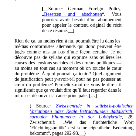
[__
Source: German Foreign Policy,
„
Besetzen und abschotten
“. Vous
pourriez avoir besoin d’un abonnement
pour appeler le contenu original du récit
de ce résumé.
__]
Rien de ça, au moins rien à nu, pourrait être lu dans les
médias conformistes allemands qui donc peuvent être
jugés comme mis au pas d’une façon certaine. Je ne
découvre pas de syllabe qui exprime sans œillères les
causes des tensions sociales et des erreurs politiques —
au moins en tout cas au moment où on touche le cœur
du problème. À quoi pourrait ça tenir ? Quel argument
de justification peut y-avoir-t-il pour ne pas pousser au
cœur du problème? Permettez-moi de vous le dire : il
signifierait que ça voulait dire qu’il faut regarder dans le
miroir et découvrir la cause principale. […]
(__Source:
Zwischenrufe in satirisch-politischen
Variationen oder Reale Betrachtungen dadaistisch-
surrealer Phänomene in der Lobbykratie
, 28.
Zwischenruf: „Wie das fürchterliche Wort
‘Flüchtlingspolitik’ erst seine eigentliche Bedeutung
bekommt“, pages 292-93.__)