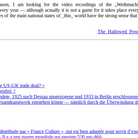
ason, I am looking for the video recordings of the „Weihmachtspi
 year — although actually it is not a game for it takes place every 
ites of the main national states of _this_ world have the strong sense th
The_Hallowed_Powe
ure US-UK trade deal? »
nfrei_!
ndete, 1925 nach Dessau umgezogene und 1933 in Berlin geschlossene 
esamtkunstwerk entstehen könne — nämlich durch die Überwindung de
tribuée par « France Culture », qui est bien adaptée pour servir d’ex
Il y a une guerre mondiale qui persiste 520 ans déjà