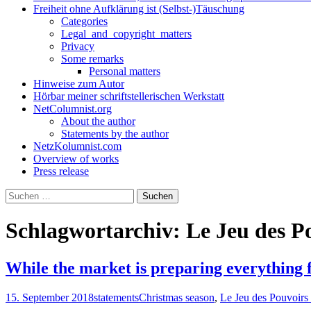
Freiheit ohne Aufklärung ist (Selbst-)Täuschung
Categories
Legal_and_copyright_matters
Privacy
Some remarks
Personal matters
Hinweise zum Autor
Hörbar meiner schriftstellerischen Werkstatt
NetColumnist.org
About the author
Statements by the author
NetzKolumnist.com
Overview of works
Press release
Suchen
nach:
Schlagwortarchiv: Le Jeu des Po
While the market is preparing everything 
15. September 2018
statements
Christmas season
,
Le Jeu des Pouvoirs 