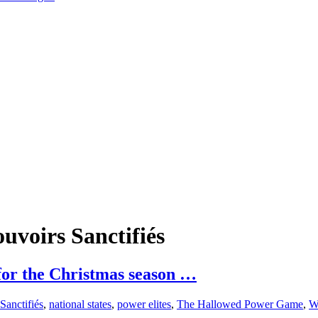
uvoirs Sanctifiés
for the Christmas season …
Sanctifiés
,
national states
,
power elites
,
The Hallowed Power Game
,
W