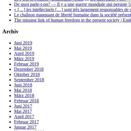
De quoi parle-t-on? — Il y a une guerre mondiale qui persiste
« […] les intellectuels […] sont très largement responsables d
Le chaînon manquant de liberté humaine dans la société prése
The missing link of human freedom in the present society | E
Archiv
Juni 2019
Mai 2019
April 2019
März 2019
Februar 2019
Dezember 2018
Oktober 2018
September 2018
Juni 2018
Mai 2018
März 2018
Februar 2018
Juni 2017
Mai 2017
April 2017
Februar 2017
Januar 2017