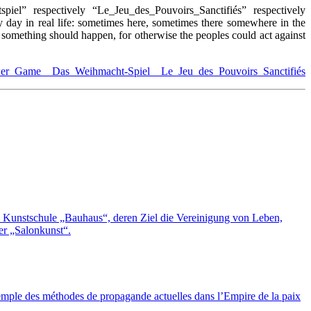
el” respectively “Le_Jeu_des_Pouvoirs_Sanctifiés” respectively
day in real life: sometimes here, sometimes there somewhere in the
at something should happen, for otherwise the peoples could act against
r_Game _ Das_Weihmacht-Spiel _ Le_Jeu_des_Pouvoirs_Sanctifiés
Kunstschule „Bauhaus“, deren Ziel die Vereinigung von Leben,
r „Salonkunst“.
emple des méthodes de propagande actuelles dans l’Empire de la paix