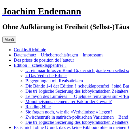
Zum
Joachim Endemann
Inhalt
springen
Ohne Aufklärung ist Freiheit (Selbst-)Täu
Menü
Cookie-Richtlinie
Datenschutz _ Urheberrechtsfragen _ Impressum
Des prises de position de l’auteur
Edition !_scheuklappenfrei_!
… ein paar Infos zu Band 16, der sich grade von selbst s
« Das Vedische Erbe »
Begegnungen mit Realsatiristen
Die Bände 1-4 der Edition !_scheuklappenfrei_! sind Ban
Die tri_logische Sezierung des lobbykratischen Zeitalters
Le rayon des Lumières — Quelques remarques sur «l’Em
Monotheismus: elementarer Faktor der Gewalt?
Reading Nine
Sie fragen noch, wie die «Verhältnisse » liegen?
Zwischenrufe in satirisch-politischen Variationen _ Band 
Die tri_logische Sezierung des lobbykratischen Zeitalte
Es ist nicht ohne Grund, daß es keine Bibliographie in meinen 