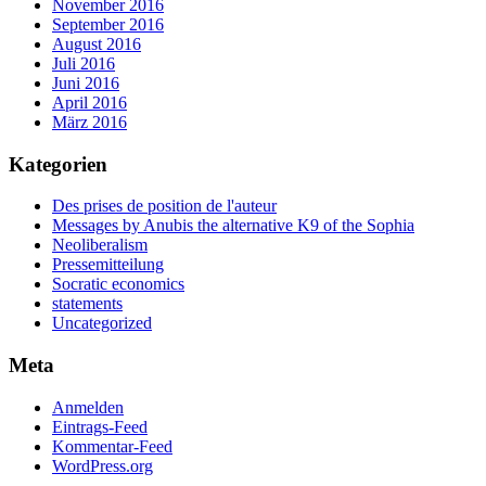
November 2016
September 2016
August 2016
Juli 2016
Juni 2016
April 2016
März 2016
Kategorien
Des prises de position de l'auteur
Messages by Anubis the alternative K9 of the Sophia
Neoliberalism
Pressemitteilung
Socratic economics
statements
Uncategorized
Meta
Anmelden
Eintrags-Feed
Kommentar-Feed
WordPress.org