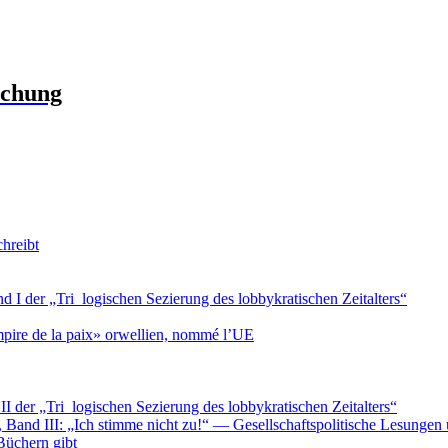
schung
chreibt
d I der „Tri_logischen Sezierung des lobbykratischen Zeitalters“
pire de la paix» orwellien, nommé l’UE
II der „Tri_logischen Sezierung des lobbykratischen Zeitalters“
rs, Band III: „Ich stimme nicht zu!“ — Gesellschaftspolitische Lesun
Büchern gibt