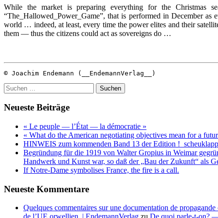
While the market is preparing everything for the Christmas se
“The_Hallowed_Power_Game”, that is performed in December as every
world … indeed, at least, every time the power elites and their satell
them — thus the citizens could act as sovereigns do …
© Joachim Endemann (__EndemannVerlag__)
Suchen
nach:
Neueste Beiträge
« Le peuple — l’État — la démocratie »
« What do the American negotiating objectives mean for a fut
HINWEIS zum kommenden Band 13 der Edition !_scheuklappe
Begründung für die 1919 von Walter Gropius in Weimar gegrü
Handwerk und Kunst war, so daß der „Bau der Zukunft“ als G
If Notre-Dame symbolises France, the fire is a call.
Neueste Kommentare
Quelques commentaires sur une documentation de propagande dis
de l’UE orwellien. | EndemannVerlag
zu
De quoi parle-t-on? — 