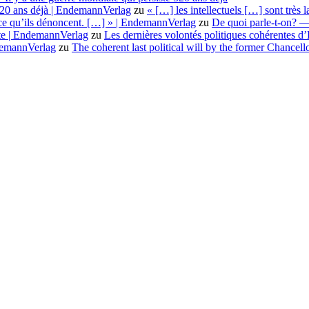
 520 ans déjà | EndemannVerlag
zu
« […] les intellectuels […] sont très
e ce qu’ils dénoncent. […] » | EndemannVerlag
zu
De quoi parle-t-on? — 
nte | EndemannVerlag
zu
Les dernières volontés politiques cohérentes 
ndemannVerlag
zu
The coherent last political will by the former Chancel