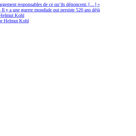
 largement responsables de ce qu’ils dénoncent. […] »
Il y a une guerre mondiale qui persiste 520 ans déjà
d’Helmut Kohl
lor Helmut Kohl