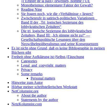
«l’Empire de la paix» orwellien, nommé l’UE
Monotheismus: elementarer Faktor der Gewalt?
Reading Nine
Sie fragen noch, wie die «Verhältnisse » liegen?
Zwischenrufe in satirisch-politischen Variationen _
Band II der „Tri_logischen Sezierung des
lobbykratischen Zeitalters“
Die tri_logische Sezierung des lobbykratischen
Zeitalters, Band III: „Ich stimme nicht zu!“ —
Gesellschaftspolitische Lesungen über den
Neowilhelmoliberalismus und seine Konsequenzen
Es ist nicht ohne Grund, daß es keine Bibliographie in meinen
Büchern gibt
Freiheit ohne Aufklärung ist (Selbst-)Täuschung
Categories
Legal_and_copyright_matters
Privacy
Some remarks
Personal matters
Hinweise zum Autor
Hörbar meiner schriftstellerischen Werkstatt
NetColumnist.org
About the author
Statements by the author
NetzKolumnist.com