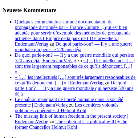
Neueste Kommentare
Quelques commentaires sur une documentation de
propagande distribuée par « France Culture », qui est bien
adaptée pour servir d’exemple des méthodes de propagande
actuelles dans l’Empire de la paix de l’UE orwellien. |
EndemannVerlag
zu
De quoi parle-t-on? — Il y a une guerre
mondiale qui persiste 520 ans déjà
De quoi parle-t-on? — Il y a une guerre mondiale qui persiste
520 ans déjà | EndemannVerlag
zu
« […] les intellectuels […]
sont très largement responsables de ce qu’ils dénoncent. […]
»
« […] les intellectuels […] sont très largement responsables de
ce qu’ils dénoncent. […] » | EndemannVerlag
zu
De quoi
parle-t-on? — Il y a une guerre mondiale qui persiste 520 ans
déjà
Le chaînon manquant de liberté humaine dans la société
présente | EndemannVerlag
zu
Les dernières volontés
politiques cohérentes d’Helmut Kohl
The missing link of human freedom in the present society |
EndemannVerlag
zu
The coherent last political will by the
former Chancellor Helmut Kohl