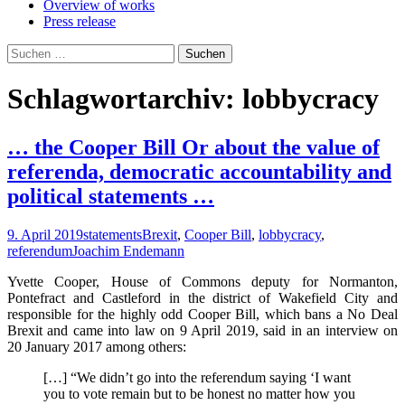
Overview of works
Press release
Suchen
nach:
Schlagwortarchiv: lobbycracy
… the Cooper Bill Or about the value of
referenda, democratic accountability and
political statements …
9. April 2019
statements
Brexit
,
Cooper Bill
,
lobbycracy
,
referendum
Joachim Endemann
Yvette Cooper, House of Commons deputy for Normanton,
Pontefract and Castleford in the district of Wakefield City and
responsible for the highly odd Cooper Bill, which bans a No Deal
Brexit and came into law on 9 April 2019, said in an interview on
20 January 2017 among others:
[…] “We didn’t go into the referendum saying ‘I want
you to vote remain but to be honest no matter how you