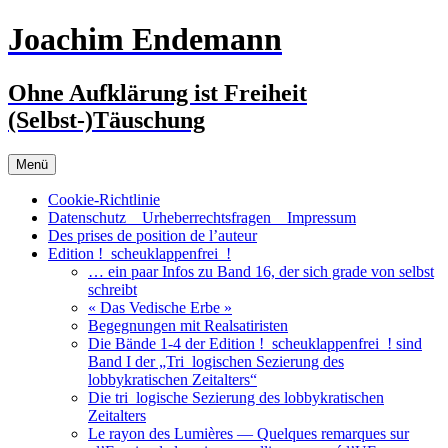
Zum
Joachim Endemann
Inhalt
springen
Ohne Aufklärung ist Freiheit
(Selbst-)Täuschung
Menü
Cookie-Richtlinie
Datenschutz _ Urheberrechtsfragen _ Impressum
Des prises de position de l’auteur
Edition !_scheuklappenfrei_!
… ein paar Infos zu Band 16, der sich grade von selbst
schreibt
« Das Vedische Erbe »
Begegnungen mit Realsatiristen
Die Bände 1-4 der Edition !_scheuklappenfrei_! sind
Band I der „Tri_logischen Sezierung des
lobbykratischen Zeitalters“
Die tri_logische Sezierung des lobbykratischen
Zeitalters
Le rayon des Lumières — Quelques remarques sur