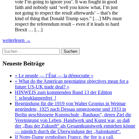
vote I’m going to ignore you’. It was fought in good
faith and nobody said ‘well you know what, I’m just
not going to respect the result afterwards‘ – that’s the
kind of thing that Donald Trump says.” […] MPs must
respect the referendum result – even if it leads to hard
Brexit … […]
…
weiterlesen
→
the
Suchen
Cooper
nach:
Bill
Or
Neueste Beiträge
about
the
« Le peuple — l’État — la démocratie »
value
« What do the American negotiating objectives mean for a
of
future US-UK trade deal? »
referenda,
HINWEIS zum kommenden Band 13 der Edition
democratic
!_scheuklappenfrei_!
accountability
Begründung für die 1919 von Walter Gropius in Weimar
and
gegründete, 1925 nach Dessau umgezogene und 1933 in
political
Berlin geschlossene Kunstschule „Bauhaus“, deren Ziel die
statements
Vereinigung von Leben, Handwerk und Kunst war, so daß
…
der „Bau der Zukunft“ als Gesamtkunstwerk entstehen könne
— nämlich durch die Überwindung der „Salonkunst“.
If Notre-Dame symbolises France, the fire is a call.