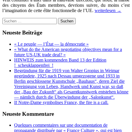
des citoyens des États membres, devrions suivre, du moins c’est
Le
l’imagination de cette élite fonctionnelle de l’UE.
weiterlesen
→
«
Suchen
dialogue»
nach:
avec
un
Neueste Beiträge
représentant
de
« Le peuple — l’État — la démocratie »
l’élite
« What do the American negotiating objectives mean for a
fonctionnelle
future US-UK trade deal? »
de
HINWEIS zum kommenden Band 13 der Edition
l’UE
!_scheuklappenfrei_!
ou
Begründung für die 1919 von Walter Gropius in Weimar
Un
gegründete, 1925 nach Dessau umgezogene und 1933 in
discours
Berlin geschlossene Kunstschule „Bauhaus“, deren Ziel die
de
Vereinigung von Leben, Handwerk und Kunst war, so daß
changement
der „Bau der Zukunft“ als Gesamtkunstwerk entstehen könne
entre
— nämlich durch die Überwindung der „Salonkunst“.
considération
If Notre-Dame symbolises France, the fire is a call.
symptomatique
et
Neueste Kommentare
causale.
Quelques commentaires sur une documentation de
propagande distribuée par « France Culture », qui est bien