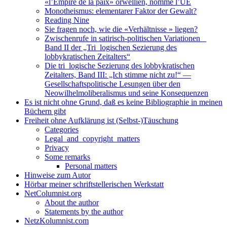
«l’Empire de la paix» orwellien, nommé l’UE
Monotheismus: elementarer Faktor der Gewalt?
Reading Nine
Sie fragen noch, wie die «Verhältnisse » liegen?
Zwischenrufe in satirisch-politischen Variationen _
Band II der „Tri_logischen Sezierung des
lobbykratischen Zeitalters“
Die tri_logische Sezierung des lobbykratischen
Zeitalters, Band III: „Ich stimme nicht zu!“ —
Gesellschaftspolitische Lesungen über den
Neowilhelmoliberalismus und seine Konsequenzen
Es ist nicht ohne Grund, daß es keine Bibliographie in meinen
Büchern gibt
Freiheit ohne Aufklärung ist (Selbst-)Täuschung
Categories
Legal_and_copyright_matters
Privacy
Some remarks
Personal matters
Hinweise zum Autor
Hörbar meiner schriftstellerischen Werkstatt
NetColumnist.org
About the author
Statements by the author
NetzKolumnist.com