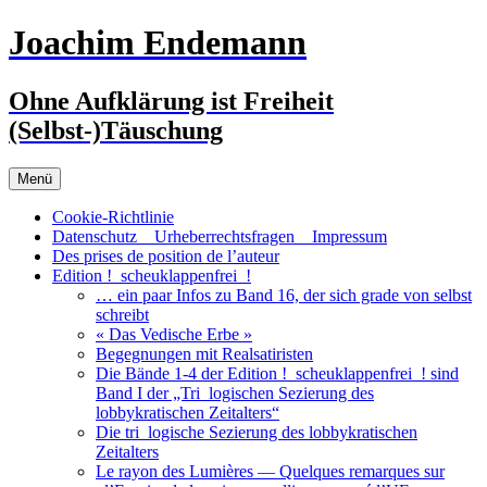
Zum
Joachim Endemann
Inhalt
springen
Ohne Aufklärung ist Freiheit
(Selbst-)Täuschung
Menü
Cookie-Richtlinie
Datenschutz _ Urheberrechtsfragen _ Impressum
Des prises de position de l’auteur
Edition !_scheuklappenfrei_!
… ein paar Infos zu Band 16, der sich grade von selbst
schreibt
« Das Vedische Erbe »
Begegnungen mit Realsatiristen
Die Bände 1-4 der Edition !_scheuklappenfrei_! sind
Band I der „Tri_logischen Sezierung des
lobbykratischen Zeitalters“
Die tri_logische Sezierung des lobbykratischen
Zeitalters
Le rayon des Lumières — Quelques remarques sur