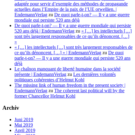
adaptée pour servir d’exemple des méthodes de propagande
actuelles dans l’Empire de la paix de l’UE orwellien. |
EndemannVerlag
zu
De quoi parle-t-on? — Il y a une guerre
mondiale qui persiste 520 ans déjà
De quoi parle-t-on? — Il y a une guerre mondiale qui persiste
520 ans déjà | EndemannVerlag
zu
« […] les intellectuels […]
sont très largement responsables de ce qu’ils dénoncent. […]
»
« […] les intellectuels […] sont très largement responsables de
ce qu’ils dénoncent. […] » | EndemannVerlag
zu
De quoi
parle-t-on? — Il y a une guerre mondiale qui persiste 520 ans
déjà
Le chaînon manquant de liberté humaine dans la société
présente | EndemannVerlag
zu
Les dernières volontés
politiques cohérentes d’Helmut Kohl
The missing link of human freedom in the present society |
EndemannVerlag
zu
The coherent last political will by the
former Chancellor Helmut Kohl
Archiv
Juni 2019
Mai 2019
April 2019