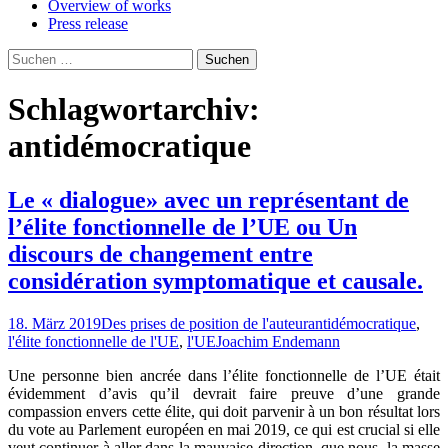
Overview of works
Press release
Suchen
nach:
Schlagwortarchiv:
antidémocratique
Le « dialogue» avec un représentant de
l’élite fonctionnelle de l’UE ou Un
discours de changement entre
considération symptomatique et causale.
18. März 2019
Des prises de position de l'auteur
antidémocratique
,
l'élite fonctionnelle de l'UE
,
l'UE
Joachim Endemann
Une personne bien ancrée dans l’élite fonctionnelle de l’UE était
évidemment d’avis qu’il devrait faire preuve d’une grande
compassion envers cette élite, qui doit parvenir à un bon résultat lors
du vote au Parlement européen en mai 2019, ce qui est crucial si elle
veut continuer à aller dans la mauvaise direction, que nous, la masse