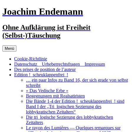
Zum
Joachim Endemann
Inhalt
springen
Ohne Aufklärung ist Freiheit
(Selbst-)Täuschung
Menü
Cookie-Richtlinie
Datenschutz _ Urheberrechtsfragen _ Impressum
Des prises de position de l’auteur
Edition !_scheuklappenfrei_!
… ein paar Infos zu Band 16, der sich grade von selbst
schreibt
« Das Vedische Erbe »
Begegnungen mit Realsatiristen
Die Bände 1-4 der Edition !_scheuklappenfrei_! sind
Band I der „Tri_logischen Sezierung des
lobbykratischen Zeitalters“
Die tri_logische Sezierung des lobbykratischen
Zeitalters
Le rayon des Lumières — Quelques remarques sur