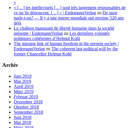
»
« […] les intellectuels […] sont très largement responsables de
ce qu’ils dénoncent. […] » | EndemannVerlag
zu
De quoi
parle-t-on? — Il y a une guerre mondiale qui persiste 520 ans
déjà
Le chaînon manquant de liberté humaine dans la société
présente | EndemannVerlag
zu
Les dernières volontés
politiques cohérentes d’Helmut Kohl
The missing link of human freedom in the present society |
EndemannVerlag
zu
The coherent last political will by the
former Chancellor Helmut Kohl
Archiv
Juni 2019
Mai 2019
April 2019
März 2019
Februar 2019
Dezember 2018
Oktober 2018
September 2018
Juni 2018
Mai 2018
März 2018