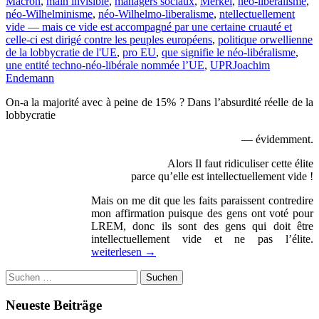
Macron
,
main invisible
,
managers sociaux
,
Merkel
,
néo-libéralisme
,
néo-Wilhelminisme
,
néo-Wilhelmo-liberalisme
,
ntellectuellement
vide — mais ce vide est accompagné par une certaine cruauté et
celle-ci est dirigé contre les peuples européens
,
politique orwellienne
de la lobbycratie de l'UE
,
pro EU
,
que signifie le néo-libéralisme
,
une entité techno-néo-libérale nommée l’UE
,
UPR
Joachim
Endemann
On-a la majorité avec à peine de 15% ? Dans l’absurdité réelle de la
lobbycratie
— évidemment.
Alors Il faut ridiculiser cette élite
parce qu’elle est intellectuellement vide !
Mais on me dit que les faits paraissent contredire
mon affirmation puisque des gens ont voté pour
LREM, donc ils sont des gens qui doit être
L
intellectuellement vide et ne pas l’élite.
r
weiterlesen
→
d
Suchen
l
nach:
l
O
Neueste Beiträge
a