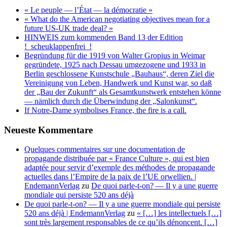
l
« Le peuple — l’État — la démocratie »
m
« What do the American negotiating objectives mean for a
a
future US-UK trade deal? »
à
HINWEIS zum kommenden Band 13 der Edition
p
!_scheuklappenfrei_!
d
Begründung für die 1919 von Walter Gropius in Weimar
gegründete, 1925 nach Dessau umgezogene und 1933 in
?
Berlin geschlossene Kunstschule „Bauhaus“, deren Ziel die
Vereinigung von Leben, Handwerk und Kunst war, so daß
der „Bau der Zukunft“ als Gesamtkunstwerk entstehen könne
— nämlich durch die Überwindung der „Salonkunst“.
If Notre-Dame symbolises France, the fire is a call.
Neueste Kommentare
Quelques commentaires sur une documentation de
propagande distribuée par « France Culture », qui est bien
adaptée pour servir d’exemple des méthodes de propagande
actuelles dans l’Empire de la paix de l’UE orwellien. |
EndemannVerlag
zu
De quoi parle-t-on? — Il y a une guerre
mondiale qui persiste 520 ans déjà
De quoi parle-t-on? — Il y a une guerre mondiale qui persiste
520 ans déjà | EndemannVerlag
zu
« […] les intellectuels […]
sont très largement responsables de ce qu’ils dénoncent. […]