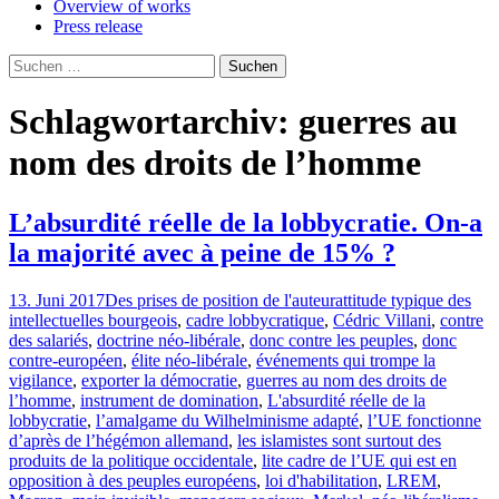
Overview of works
Press release
Suchen
nach:
Schlagwortarchiv: guerres au
nom des droits de l’homme
L’absurdité réelle de la lobbycratie. On-a
la majorité avec à peine de 15% ?
13. Juni 2017
Des prises de position de l'auteur
attitude typique des
intellectuelles bourgeois
,
cadre lobbycratique
,
Cédric Villani
,
contre
des salariés
,
doctrine néo-libérale
,
donc contre les peuples
,
donc
contre-européen
,
élite néo-libérale
,
événements qui trompe la
vigilance
,
exporter la démocratie
,
guerres au nom des droits de
l’homme
,
instrument de domination
,
L'absurdité réelle de la
lobbycratie
,
l’amalgame du Wilhelminisme adapté
,
l’UE fonctionne
d’après de l’hégémon allemand
,
les islamistes sont surtout des
produits de la politique occidentale
,
lite cadre de l’UE qui est en
opposition à des peuples européens
,
loi d'habilitation
,
LREM
,