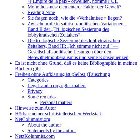
«l’Empire de la paix» orwellien, nommé l’UE
Monotheismus: elementarer Faktor der Gewalt?
Reading Nine
Sie fragen noch, wie die «Verhältnisse » liegen?
Zwischenrufe in satirisch-politischen Variationen _
Band II der „Tri_logischen Sezierung des
lobbykratischen Zeitalters“
Die tri_logische Sezierung des lobbykratischen
Zeitalters, Band III: „Ich stimme nicht zu!“ —
Gesellschaftspolitische Lesungen über den
Neowilhelmoliberalismus und seine Konsequenzen
Es ist nicht ohne Grund, daß es keine Bibliographie in meinen
Büchern gibt
Freiheit ohne Aufklärung ist (Selbst-)Täuschung
Categories
Legal_and_copyright_matters
Privacy
Some remarks
Personal matters
Hinweise zum Autor
Hörbar meiner schriftstellerischen Werkstatt
NetColumnist.org
About the author
Statements by the author
NetzKolumnist.com