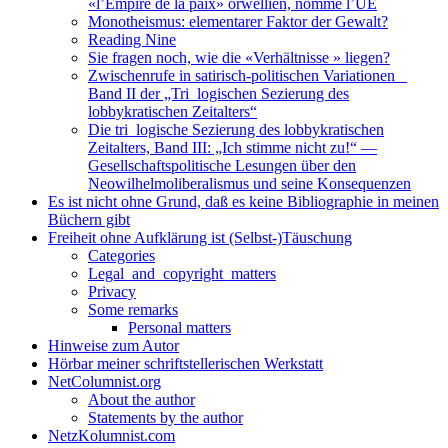
«l’Empire de la paix» orwellien, nommé l’UE
Monotheismus: elementarer Faktor der Gewalt?
Reading Nine
Sie fragen noch, wie die «Verhältnisse » liegen?
Zwischenrufe in satirisch-politischen Variationen _
Band II der „Tri_logischen Sezierung des
lobbykratischen Zeitalters“
Die tri_logische Sezierung des lobbykratischen
Zeitalters, Band III: „Ich stimme nicht zu!“ —
Gesellschaftspolitische Lesungen über den
Neowilhelmoliberalismus und seine Konsequenzen
Es ist nicht ohne Grund, daß es keine Bibliographie in meinen
Büchern gibt
Freiheit ohne Aufklärung ist (Selbst-)Täuschung
Categories
Legal_and_copyright_matters
Privacy
Some remarks
Personal matters
Hinweise zum Autor
Hörbar meiner schriftstellerischen Werkstatt
NetColumnist.org
About the author
Statements by the author
NetzKolumnist.com