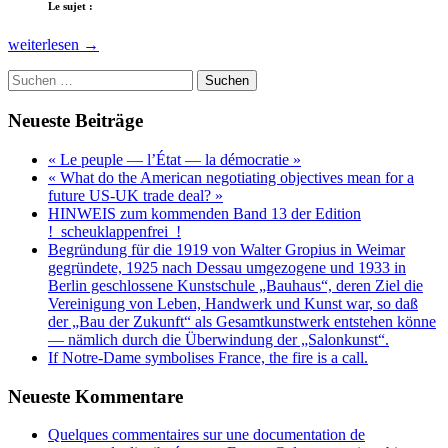
Le sujet :
Quelques
weiterlesen
→
commentaires
Suchen
sur
nach:
une
documentation
Neueste Beiträge
de
propagande
« Le peuple — l’État — la démocratie »
distribuée
« What do the American negotiating objectives mean for a
par
future US-UK trade deal? »
«
HINWEIS zum kommenden Band 13 der Edition
France
!_scheuklappenfrei_!
Culture
Begründung für die 1919 von Walter Gropius in Weimar
»,
gegründete, 1925 nach Dessau umgezogene und 1933 in
qui
Berlin geschlossene Kunstschule „Bauhaus“, deren Ziel die
est
Vereinigung von Leben, Handwerk und Kunst war, so daß
bien
der „Bau der Zukunft“ als Gesamtkunstwerk entstehen könne
adaptée
— nämlich durch die Überwindung der „Salonkunst“.
pour
If Notre-Dame symbolises France, the fire is a call.
servir
d’exemple
Neueste Kommentare
des
méthodes
Quelques commentaires sur une documentation de
de