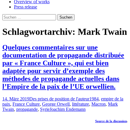
Overview of works
Press release
Suchen
nach:
Schlagwortarchiv: Mark Twain
Quelques commentaires sur une
documentation de propagande distribuée
par « France Culture », qui est bien
adaptée pour servir d’exemple des
méthodes de propagande actuelles dans
l’Empire de la paix de l’UE orwellien.
14. März 2019
Des prises de position de l'auteur
1984
,
empire de la
paix
,
France Culture
,
George Orwell
,
littérature
,
Macron
,
Mark
Twain
,
propagande
,
Syrie
Joachim Endemann
Source de la discussion
.