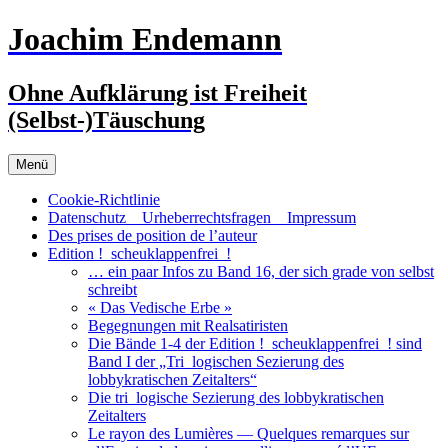
Zum
Joachim Endemann
Inhalt
springen
Ohne Aufklärung ist Freiheit
(Selbst-)Täuschung
Menü
Cookie-Richtlinie
Datenschutz _ Urheberrechtsfragen _ Impressum
Des prises de position de l’auteur
Edition !_scheuklappenfrei_!
… ein paar Infos zu Band 16, der sich grade von selbst
schreibt
« Das Vedische Erbe »
Begegnungen mit Realsatiristen
Die Bände 1-4 der Edition !_scheuklappenfrei_! sind
Band I der „Tri_logischen Sezierung des
lobbykratischen Zeitalters“
Die tri_logische Sezierung des lobbykratischen
Zeitalters
Le rayon des Lumières — Quelques remarques sur