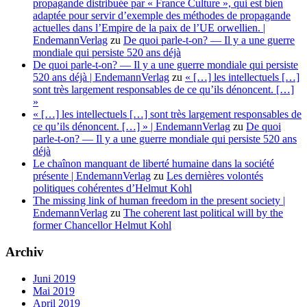
propagande distribuée par « France Culture », qui est bien
propagande
adaptée pour servir d’exemple des méthodes de propagande
actuelles
actuelles dans l’Empire de la paix de l’UE orwellien. |
dans
EndemannVerlag
zu
De quoi parle-t-on? — Il y a une guerre
l’Empire
mondiale qui persiste 520 ans déjà
de
De quoi parle-t-on? — Il y a une guerre mondiale qui persiste
la
520 ans déjà | EndemannVerlag
zu
« […] les intellectuels […]
paix
sont très largement responsables de ce qu’ils dénoncent. […]
de
»
l’UE
« […] les intellectuels […] sont très largement responsables de
orwellien.
ce qu’ils dénoncent. […] » | EndemannVerlag
zu
De quoi
parle-t-on? — Il y a une guerre mondiale qui persiste 520 ans
déjà
Le chaînon manquant de liberté humaine dans la société
présente | EndemannVerlag
zu
Les dernières volontés
politiques cohérentes d’Helmut Kohl
The missing link of human freedom in the present society |
EndemannVerlag
zu
The coherent last political will by the
former Chancellor Helmut Kohl
Archiv
Juni 2019
Mai 2019
April 2019