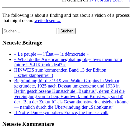
The following is about a finding and not about a vision of a process
The
that might occur.
weiterlesen
→
Europe
Suchen
of
nach:
the
neo-
Neueste Beiträge
Wilhelminist
Hegemon
« Le peuple — l’État — la démocratie »
and
« What do the American negotiating objectives mean for a
its
future US-UK trade deal? »
Future
HINWEIS zum kommenden Band 13 der Edition
!_scheuklappenfrei_!
Begründung für die 1919 von Walter Gropius in Weimar
gegründete, 1925 nach Dessau umgezogene und 1933 in
Berlin geschlossene Kunstschule „Bauhaus“, deren Ziel die
Vereinigung von Leben, Handwerk und Kunst war, so daß
der „Bau der Zukunft“ als Gesamtkunstwerk entstehen könne
— nämlich durch die Überwindung der „Salonkunst“.
If Notre-Dame symbolises France, the fire is a call.
Neueste Kommentare