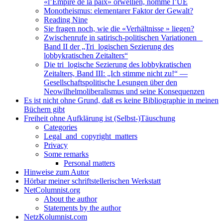
«l’Empire de la paix» orwellien, nommé l’UE
Monotheismus: elementarer Faktor der Gewalt?
Reading Nine
Sie fragen noch, wie die «Verhältnisse » liegen?
Zwischenrufe in satirisch-politischen Variationen _
Band II der „Tri_logischen Sezierung des
lobbykratischen Zeitalters“
Die tri_logische Sezierung des lobbykratischen
Zeitalters, Band III: „Ich stimme nicht zu!“ —
Gesellschaftspolitische Lesungen über den
Neowilhelmoliberalismus und seine Konsequenzen
Es ist nicht ohne Grund, daß es keine Bibliographie in meinen
Büchern gibt
Freiheit ohne Aufklärung ist (Selbst-)Täuschung
Categories
Legal_and_copyright_matters
Privacy
Some remarks
Personal matters
Hinweise zum Autor
Hörbar meiner schriftstellerischen Werkstatt
NetColumnist.org
About the author
Statements by the author
NetzKolumnist.com