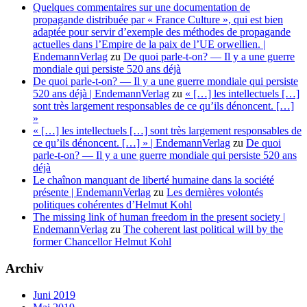
Quelques commentaires sur une documentation de
propagande distribuée par « France Culture », qui est bien
adaptée pour servir d’exemple des méthodes de propagande
actuelles dans l’Empire de la paix de l’UE orwellien. |
EndemannVerlag
zu
De quoi parle-t-on? — Il y a une guerre
mondiale qui persiste 520 ans déjà
De quoi parle-t-on? — Il y a une guerre mondiale qui persiste
520 ans déjà | EndemannVerlag
zu
« […] les intellectuels […]
sont très largement responsables de ce qu’ils dénoncent. […]
»
« […] les intellectuels […] sont très largement responsables de
ce qu’ils dénoncent. […] » | EndemannVerlag
zu
De quoi
parle-t-on? — Il y a une guerre mondiale qui persiste 520 ans
déjà
Le chaînon manquant de liberté humaine dans la société
présente | EndemannVerlag
zu
Les dernières volontés
politiques cohérentes d’Helmut Kohl
The missing link of human freedom in the present society |
EndemannVerlag
zu
The coherent last political will by the
former Chancellor Helmut Kohl
Archiv
Juni 2019