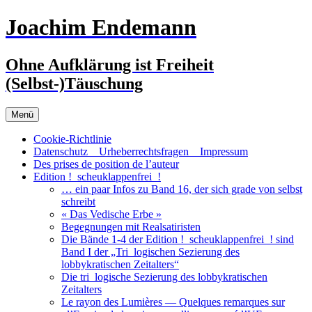
Zum
Joachim Endemann
Inhalt
springen
Ohne Aufklärung ist Freiheit
(Selbst-)Täuschung
Menü
Cookie-Richtlinie
Datenschutz _ Urheberrechtsfragen _ Impressum
Des prises de position de l’auteur
Edition !_scheuklappenfrei_!
… ein paar Infos zu Band 16, der sich grade von selbst
schreibt
« Das Vedische Erbe »
Begegnungen mit Realsatiristen
Die Bände 1-4 der Edition !_scheuklappenfrei_! sind
Band I der „Tri_logischen Sezierung des
lobbykratischen Zeitalters“
Die tri_logische Sezierung des lobbykratischen
Zeitalters
Le rayon des Lumières — Quelques remarques sur