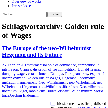
Overview of works
Press release
Suchen
nach:
Schlagwortarchiv: Golden rule
of Wages
The Europe of the neo-Wilhelminist
Hegemon and its Future
25. Februar 2017
statements
bubble of dominance
,
competition in
integration
,
Crimea
,
distortion of the competition
,
Donald Trump
,
dumping wages
,
establishment
,
Ethiopia
,
European army
,
export of
unemployment
,
Golden rule of Wages
,
Hegemon
,
locomotive
,
migration management
,
Neo-Wilhelminism
,
neo-Wilhelminist
,
neo-
Wilhelminist Hegemon
,
neo-Wilhelmist-liberalism
,
Neo-wilhelmo-
liberalism
,
Niger
,
rabble elite
,
surreal-dadaist
,
Wilhelminism
,
world
trade
Joachim Endemann
[__
This statement was first published
in German on
17 February 2017
.
__]