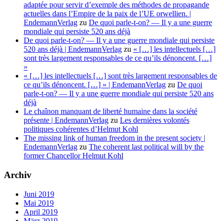
adaptée pour servir d’exemple des méthodes de propagande
actuelles dans l’Empire de la paix de l’UE orwellien. |
EndemannVerlag
zu
De quoi parle-t-on? — Il y a une guerre
mondiale qui persiste 520 ans déjà
De quoi parle-t-on? — Il y a une guerre mondiale qui persiste
520 ans déjà | EndemannVerlag
zu
« […] les intellectuels […]
sont très largement responsables de ce qu’ils dénoncent. […]
»
« […] les intellectuels […] sont très largement responsables de
ce qu’ils dénoncent. […] » | EndemannVerlag
zu
De quoi
parle-t-on? — Il y a une guerre mondiale qui persiste 520 ans
déjà
Le chaînon manquant de liberté humaine dans la société
présente | EndemannVerlag
zu
Les dernières volontés
politiques cohérentes d’Helmut Kohl
The missing link of human freedom in the present society |
EndemannVerlag
zu
The coherent last political will by the
former Chancellor Helmut Kohl
Archiv
Juni 2019
Mai 2019
April 2019
März 2019