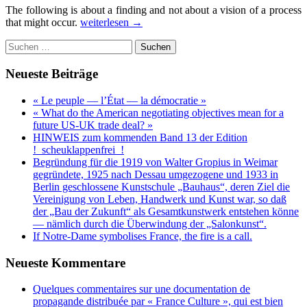
The following is about a finding and not about a vision of a process
The
that might occur.
weiterlesen
→
Europe
Suchen
of
nach:
the
neo-
Neueste Beiträge
Wilhelminist
Hegemon
« Le peuple — l’État — la démocratie »
and
« What do the American negotiating objectives mean for a
its
future US-UK trade deal? »
Future
HINWEIS zum kommenden Band 13 der Edition
!_scheuklappenfrei_!
Begründung für die 1919 von Walter Gropius in Weimar
gegründete, 1925 nach Dessau umgezogene und 1933 in
Berlin geschlossene Kunstschule „Bauhaus“, deren Ziel die
Vereinigung von Leben, Handwerk und Kunst war, so daß
der „Bau der Zukunft“ als Gesamtkunstwerk entstehen könne
— nämlich durch die Überwindung der „Salonkunst“.
If Notre-Dame symbolises France, the fire is a call.
Neueste Kommentare
Quelques commentaires sur une documentation de
propagande distribuée par « France Culture », qui est bien