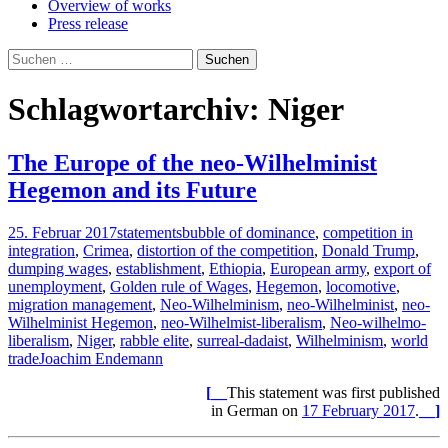
Overview of works
Press release
Suchen
nach:
Schlagwortarchiv: Niger
The Europe of the neo-Wilhelminist
Hegemon and its Future
25. Februar 2017
statements
bubble of dominance
,
competition in
integration
,
Crimea
,
distortion of the competition
,
Donald Trump
,
dumping wages
,
establishment
,
Ethiopia
,
European army
,
export of
unemployment
,
Golden rule of Wages
,
Hegemon
,
locomotive
,
migration management
,
Neo-Wilhelminism
,
neo-Wilhelminist
,
neo-
Wilhelminist Hegemon
,
neo-Wilhelmist-liberalism
,
Neo-wilhelmo-
liberalism
,
Niger
,
rabble elite
,
surreal-dadaist
,
Wilhelminism
,
world
trade
Joachim Endemann
[__
This statement was first published
in German on
17 February 2017
.
__]