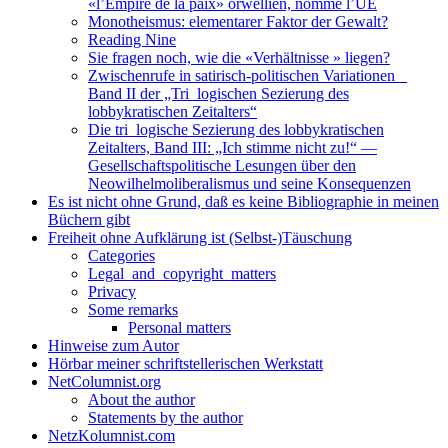
«l’Empire de la paix» orwellien, nommé l’UE
Monotheismus: elementarer Faktor der Gewalt?
Reading Nine
Sie fragen noch, wie die «Verhältnisse » liegen?
Zwischenrufe in satirisch-politischen Variationen _
Band II der „Tri_logischen Sezierung des
lobbykratischen Zeitalters“
Die tri_logische Sezierung des lobbykratischen
Zeitalters, Band III: „Ich stimme nicht zu!“ —
Gesellschaftspolitische Lesungen über den
Neowilhelmoliberalismus und seine Konsequenzen
Es ist nicht ohne Grund, daß es keine Bibliographie in meinen
Büchern gibt
Freiheit ohne Aufklärung ist (Selbst-)Täuschung
Categories
Legal_and_copyright_matters
Privacy
Some remarks
Personal matters
Hinweise zum Autor
Hörbar meiner schriftstellerischen Werkstatt
NetColumnist.org
About the author
Statements by the author
NetzKolumnist.com