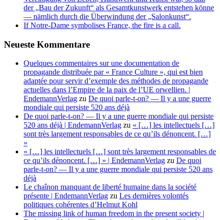
der „Bau der Zukunft“ als Gesamtkunstwerk entstehen könne
— nämlich durch die Überwindung der „Salonkunst“.
If Notre-Dame symbolises France, the fire is a call.
Neueste Kommentare
Quelques commentaires sur une documentation de
propagande distribuée par « France Culture », qui est bien
adaptée pour servir d’exemple des méthodes de propagande
actuelles dans l’Empire de la paix de l’UE orwellien. |
EndemannVerlag
zu
De quoi parle-t-on? — Il y a une guerre
mondiale qui persiste 520 ans déjà
De quoi parle-t-on? — Il y a une guerre mondiale qui persiste
520 ans déjà | EndemannVerlag
zu
« […] les intellectuels […]
sont très largement responsables de ce qu’ils dénoncent. […]
»
« […] les intellectuels […] sont très largement responsables de
ce qu’ils dénoncent. […] » | EndemannVerlag
zu
De quoi
parle-t-on? — Il y a une guerre mondiale qui persiste 520 ans
déjà
Le chaînon manquant de liberté humaine dans la société
présente | EndemannVerlag
zu
Les dernières volontés
politiques cohérentes d’Helmut Kohl
The missing link of human freedom in the present society |