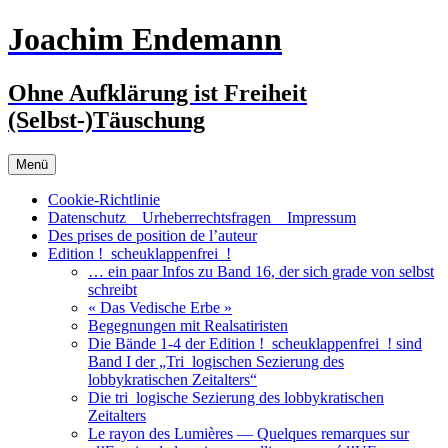
Zum
Joachim Endemann
Inhalt
springen
Ohne Aufklärung ist Freiheit
(Selbst-)Täuschung
Menü
Cookie-Richtlinie
Datenschutz _ Urheberrechtsfragen _ Impressum
Des prises de position de l’auteur
Edition !_scheuklappenfrei_!
… ein paar Infos zu Band 16, der sich grade von selbst
schreibt
« Das Vedische Erbe »
Begegnungen mit Realsatiristen
Die Bände 1-4 der Edition !_scheuklappenfrei_! sind
Band I der „Tri_logischen Sezierung des
lobbykratischen Zeitalters“
Die tri_logische Sezierung des lobbykratischen
Zeitalters
Le rayon des Lumières — Quelques remarques sur