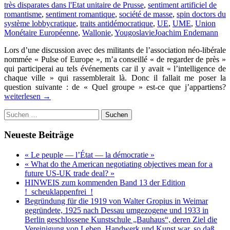
très disparates dans l'Etat unitaire de Prusse
,
sentiment artificiel de
romantisme
,
sentiment romantique
,
société de masse
,
spin doctors du
système lobbycratique
,
traits antidémocratique
,
UE
,
UME
,
Union
Monétaire Européenne
,
Wallonie
,
Yougoslavie
Joachim Endemann
Lors d’une discussion avec des militants de l’association néo-libérale
nommée « Pulse of Europe », m’a conseillé « de regarder de près »
qui participerai au tels événements car il y avait « l’intelligence de
chaque ville » qui rassemblerait là. Donc il fallait me poser la
question suivante : de « Quel groupe » est-ce que j’appartiens?
l
weiterlesen
→
d
Suchen
m
nach:
d
l
Neueste Beiträge
«
P
« Le peuple — l’État — la démocratie »
o
« What do the American negotiating objectives mean for a
E
future US-UK trade deal? »
»
HINWEIS zum kommenden Band 13 der Edition
e
!_scheuklappenfrei_!
d
Begründung für die 1919 von Walter Gropius in Weimar
a
gegründete, 1925 nach Dessau umgezogene und 1933 in
n
Berlin geschlossene Kunstschule „Bauhaus“, deren Ziel die
l
Vereinigung von Leben, Handwerk und Kunst war, so daß