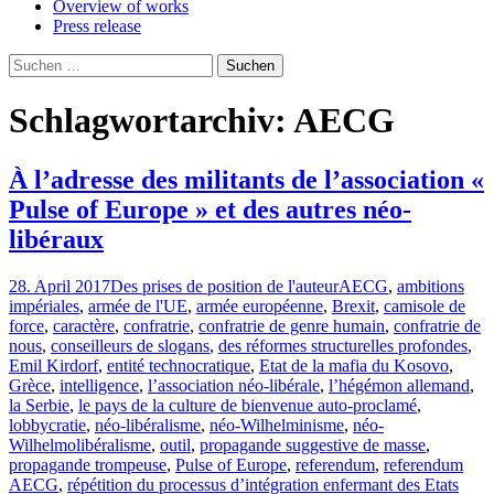
Overview of works
Press release
Suchen
nach:
Schlagwortarchiv: AECG
À l’adresse des militants de l’association «
Pulse of Europe » et des autres néo-
libéraux
28. April 2017
Des prises de position de l'auteur
AECG
,
ambitions
impériales
,
armée de l'UE
,
armée européenne
,
Brexit
,
camisole de
force
,
caractère
,
confratrie
,
confratrie de genre humain
,
confratrie de
nous
,
conseilleurs de slogans
,
des réformes structurelles profondes
,
Emil Kirdorf
,
entité technocratique
,
Etat de la mafia du Kosovo
,
Grèce
,
intelligence
,
l’association néo-libérale
,
l’hégémon allemand
,
la Serbie
,
le pays de la culture de bienvenue auto-proclamé
,
lobbycratie
,
néo-libéralisme
,
néo-Wilhelminisme
,
néo-
Wilhelmolibéralisme
,
outil
,
propagande suggestive de masse
,
propagande trompeuse
,
Pulse of Europe
,
referendum
,
referendum
AECG
,
répétition du processus d’intégration enfermant des Etats