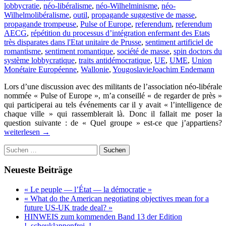
lobbycratie
,
néo-libéralisme
,
néo-Wilhelminisme
,
néo-
Wilhelmolibéralisme
,
outil
,
propagande suggestive de masse
,
propagande trompeuse
,
Pulse of Europe
,
referendum
,
referendum
AECG
,
répétition du processus d’intégration enfermant des Etats
très disparates dans l'Etat unitaire de Prusse
,
sentiment artificiel de
romantisme
,
sentiment romantique
,
société de masse
,
spin doctors du
système lobbycratique
,
traits antidémocratique
,
UE
,
UME
,
Union
Monétaire Européenne
,
Wallonie
,
Yougoslavie
Joachim Endemann
Lors d’une discussion avec des militants de l’association néo-libérale
nommée « Pulse of Europe », m’a conseillé « de regarder de près »
qui participerai au tels événements car il y avait « l’intelligence de
chaque ville » qui rassemblerait là. Donc il fallait me poser la
question suivante : de « Quel groupe » est-ce que j’appartiens?
l
weiterlesen
→
d
Suchen
m
nach:
d
l
Neueste Beiträge
«
P
« Le peuple — l’État — la démocratie »
o
« What do the American negotiating objectives mean for a
E
future US-UK trade deal? »
»
HINWEIS zum kommenden Band 13 der Edition
e
!_scheuklappenfrei_!