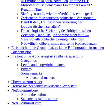
«l’Empire de la paix» orwellien, nommé l’UE
Monotheismus: elementarer Faktor der Gewalt?
Reading Nine
Sie fragen noch, wie die «Verhältnisse » liegen?
Zwischenrufe in satirisch-politischen Variationen _
Band II der „Tri_logischen Sezierung des
lobbykratischen Zeitalters“
Die tri_logische Sezierung des lobbykratischen
Zeitalters, Band III: „Ich stimme nicht zu!“ —
Gesellschaftspolitische Lesungen über den
Neowilhelmoliberalismus und seine Konsequenzen
Es ist nicht ohne Grund, daß es keine Bibliographie in meinen
Büchern gibt
Freiheit ohne Aufklärung ist (Selbst-)Täuschung
Categories
Legal_and_copyright_matters
Privacy
Some remarks
Personal matters
Hinweise zum Autor
Hörbar meiner schriftstellerischen Werkstatt
NetColumnist.org
About the author
Statements by the author
NetzKolumnist.com