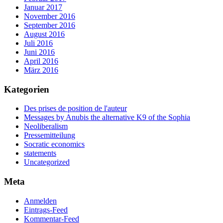
Januar 2017
November 2016
September 2016
August 2016
Juli 2016
Juni 2016
April 2016
März 2016
Kategorien
Des prises de position de l'auteur
Messages by Anubis the alternative K9 of the Sophia
Neoliberalism
Pressemitteilung
Socratic economics
statements
Uncategorized
Meta
Anmelden
Eintrags-Feed
Kommentar-Feed