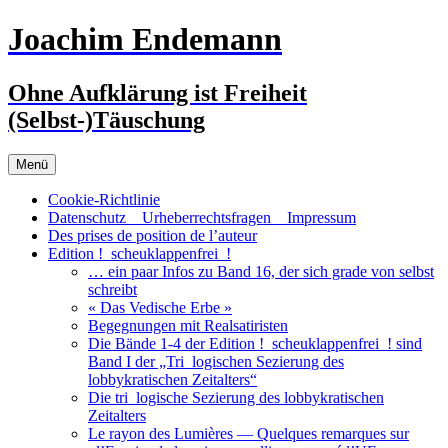
Zum
Joachim Endemann
Inhalt
springen
Ohne Aufklärung ist Freiheit
(Selbst-)Täuschung
Menü
Cookie-Richtlinie
Datenschutz _ Urheberrechtsfragen _ Impressum
Des prises de position de l’auteur
Edition !_scheuklappenfrei_!
… ein paar Infos zu Band 16, der sich grade von selbst
schreibt
« Das Vedische Erbe »
Begegnungen mit Realsatiristen
Die Bände 1-4 der Edition !_scheuklappenfrei_! sind
Band I der „Tri_logischen Sezierung des
lobbykratischen Zeitalters“
Die tri_logische Sezierung des lobbykratischen
Zeitalters
Le rayon des Lumières — Quelques remarques sur