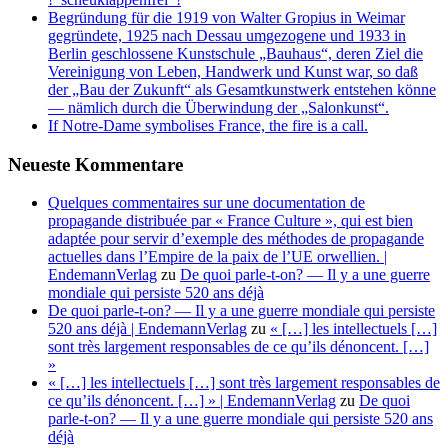
d
Begründung für die 1919 von Walter Gropius in Weimar
a
gegründete, 1925 nach Dessau umgezogene und 1933 in
n
Berlin geschlossene Kunstschule „Bauhaus“, deren Ziel die
l
Vereinigung von Leben, Handwerk und Kunst war, so daß
der „Bau der Zukunft“ als Gesamtkunstwerk entstehen könne
— nämlich durch die Überwindung der „Salonkunst“.
If Notre-Dame symbolises France, the fire is a call.
Neueste Kommentare
Quelques commentaires sur une documentation de
propagande distribuée par « France Culture », qui est bien
adaptée pour servir d’exemple des méthodes de propagande
actuelles dans l’Empire de la paix de l’UE orwellien. |
EndemannVerlag
zu
De quoi parle-t-on? — Il y a une guerre
mondiale qui persiste 520 ans déjà
De quoi parle-t-on? — Il y a une guerre mondiale qui persiste
520 ans déjà | EndemannVerlag
zu
« […] les intellectuels […]
sont très largement responsables de ce qu’ils dénoncent. […]
»
« […] les intellectuels […] sont très largement responsables de
ce qu’ils dénoncent. […] » | EndemannVerlag
zu
De quoi
parle-t-on? — Il y a une guerre mondiale qui persiste 520 ans
déjà