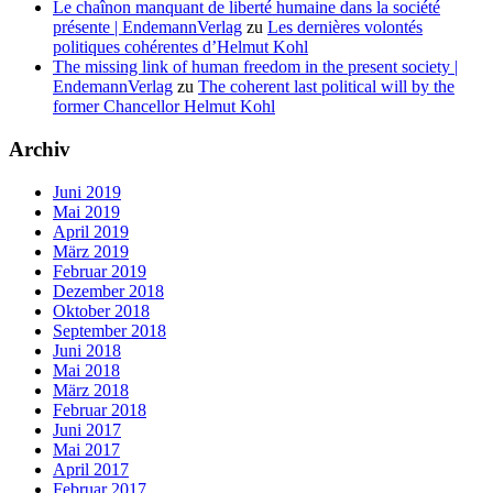
Le chaînon manquant de liberté humaine dans la société
présente | EndemannVerlag
zu
Les dernières volontés
politiques cohérentes d’Helmut Kohl
The missing link of human freedom in the present society |
EndemannVerlag
zu
The coherent last political will by the
former Chancellor Helmut Kohl
Archiv
Juni 2019
Mai 2019
April 2019
März 2019
Februar 2019
Dezember 2018
Oktober 2018
September 2018
Juni 2018
Mai 2018
März 2018
Februar 2018
Juni 2017
Mai 2017
April 2017
Februar 2017