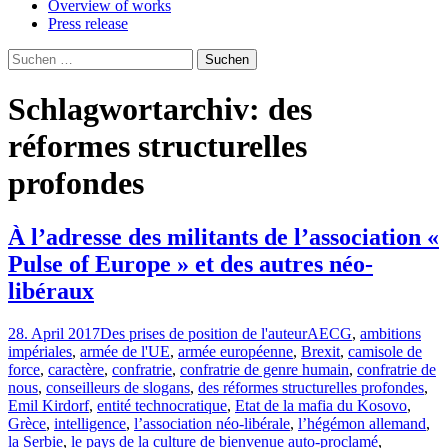
Overview of works
Press release
Suchen
nach:
Schlagwortarchiv: des
réformes structurelles
profondes
À l’adresse des militants de l’association «
Pulse of Europe » et des autres néo-
libéraux
28. April 2017
Des prises de position de l'auteur
AECG
,
ambitions
impériales
,
armée de l'UE
,
armée européenne
,
Brexit
,
camisole de
force
,
caractère
,
confratrie
,
confratrie de genre humain
,
confratrie de
nous
,
conseilleurs de slogans
,
des réformes structurelles profondes
,
Emil Kirdorf
,
entité technocratique
,
Etat de la mafia du Kosovo
,
Grèce
,
intelligence
,
l’association néo-libérale
,
l’hégémon allemand
,
la Serbie
,
le pays de la culture de bienvenue auto-proclamé
,