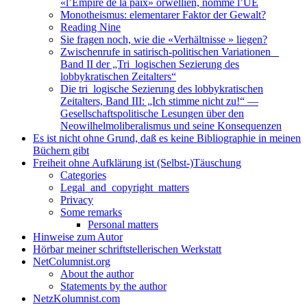
«l’Empire de la paix» orwellien, nommé l’UE
Monotheismus: elementarer Faktor der Gewalt?
Reading Nine
Sie fragen noch, wie die «Verhältnisse » liegen?
Zwischenrufe in satirisch-politischen Variationen _
Band II der „Tri_logischen Sezierung des
lobbykratischen Zeitalters“
Die tri_logische Sezierung des lobbykratischen
Zeitalters, Band III: „Ich stimme nicht zu!“ —
Gesellschaftspolitische Lesungen über den
Neowilhelmoliberalismus und seine Konsequenzen
Es ist nicht ohne Grund, daß es keine Bibliographie in meinen
Büchern gibt
Freiheit ohne Aufklärung ist (Selbst-)Täuschung
Categories
Legal_and_copyright_matters
Privacy
Some remarks
Personal matters
Hinweise zum Autor
Hörbar meiner schriftstellerischen Werkstatt
NetColumnist.org
About the author
Statements by the author
NetzKolumnist.com