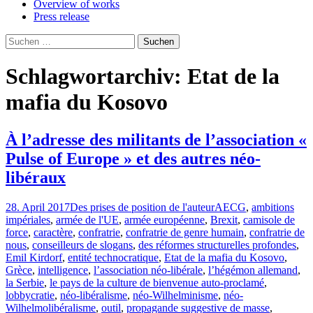
Overview of works
Press release
Suchen
nach:
Schlagwortarchiv: Etat de la
mafia du Kosovo
À l’adresse des militants de l’association «
Pulse of Europe » et des autres néo-
libéraux
28. April 2017
Des prises de position de l'auteur
AECG
,
ambitions
impériales
,
armée de l'UE
,
armée européenne
,
Brexit
,
camisole de
force
,
caractère
,
confratrie
,
confratrie de genre humain
,
confratrie de
nous
,
conseilleurs de slogans
,
des réformes structurelles profondes
,
Emil Kirdorf
,
entité technocratique
,
Etat de la mafia du Kosovo
,
Grèce
,
intelligence
,
l’association néo-libérale
,
l’hégémon allemand
,
la Serbie
,
le pays de la culture de bienvenue auto-proclamé
,
lobbycratie
,
néo-libéralisme
,
néo-Wilhelminisme
,
néo-
Wilhelmolibéralisme
,
outil
,
propagande suggestive de masse
,