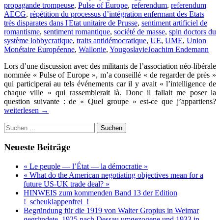
propagande trompeuse
,
Pulse of Europe
,
referendum
,
referendum
AECG
,
répétition du processus d’intégration enfermant des Etats
très disparates dans l'Etat unitaire de Prusse
,
sentiment artificiel de
romantisme
,
sentiment romantique
,
société de masse
,
spin doctors du
système lobbycratique
,
traits antidémocratique
,
UE
,
UME
,
Union
Monétaire Européenne
,
Wallonie
,
Yougoslavie
Joachim Endemann
Lors d’une discussion avec des militants de l’association néo-libérale
nommée « Pulse of Europe », m’a conseillé « de regarder de près »
qui participerai au tels événements car il y avait « l’intelligence de
chaque ville » qui rassemblerait là. Donc il fallait me poser la
question suivante : de « Quel groupe » est-ce que j’appartiens?
l
weiterlesen
→
d
Suchen
m
nach:
d
l
Neueste Beiträge
«
P
« Le peuple — l’État — la démocratie »
o
« What do the American negotiating objectives mean for a
E
future US-UK trade deal? »
»
HINWEIS zum kommenden Band 13 der Edition
e
!_scheuklappenfrei_!
d
Begründung für die 1919 von Walter Gropius in Weimar
a
gegründete, 1925 nach Dessau umgezogene und 1933 in