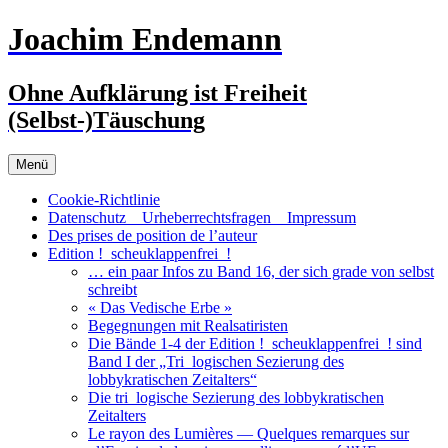
Zum
Joachim Endemann
Inhalt
springen
Ohne Aufklärung ist Freiheit
(Selbst-)Täuschung
Menü
Cookie-Richtlinie
Datenschutz _ Urheberrechtsfragen _ Impressum
Des prises de position de l’auteur
Edition !_scheuklappenfrei_!
… ein paar Infos zu Band 16, der sich grade von selbst
schreibt
« Das Vedische Erbe »
Begegnungen mit Realsatiristen
Die Bände 1-4 der Edition !_scheuklappenfrei_! sind
Band I der „Tri_logischen Sezierung des
lobbykratischen Zeitalters“
Die tri_logische Sezierung des lobbykratischen
Zeitalters
Le rayon des Lumières — Quelques remarques sur