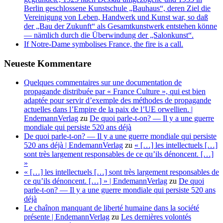
n
Berlin geschlossene Kunstschule „Bauhaus“, deren Ziel die
l
Vereinigung von Leben, Handwerk und Kunst war, so daß
der „Bau der Zukunft“ als Gesamtkunstwerk entstehen könne
— nämlich durch die Überwindung der „Salonkunst“.
If Notre-Dame symbolises France, the fire is a call.
Neueste Kommentare
Quelques commentaires sur une documentation de
propagande distribuée par « France Culture », qui est bien
adaptée pour servir d’exemple des méthodes de propagande
actuelles dans l’Empire de la paix de l’UE orwellien. |
EndemannVerlag
zu
De quoi parle-t-on? — Il y a une guerre
mondiale qui persiste 520 ans déjà
De quoi parle-t-on? — Il y a une guerre mondiale qui persiste
520 ans déjà | EndemannVerlag
zu
« […] les intellectuels […]
sont très largement responsables de ce qu’ils dénoncent. […]
»
« […] les intellectuels […] sont très largement responsables de
ce qu’ils dénoncent. […] » | EndemannVerlag
zu
De quoi
parle-t-on? — Il y a une guerre mondiale qui persiste 520 ans
déjà
Le chaînon manquant de liberté humaine dans la société
présente | EndemannVerlag
zu
Les dernières volontés